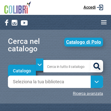
Accedi
???
men
Cerca nel
Catalogo di Polo
catalogo
Cerca su "Catalogo"
cambia
Catalogo
Seleziona
la
tua
Ricerca avanzata
biblioteca