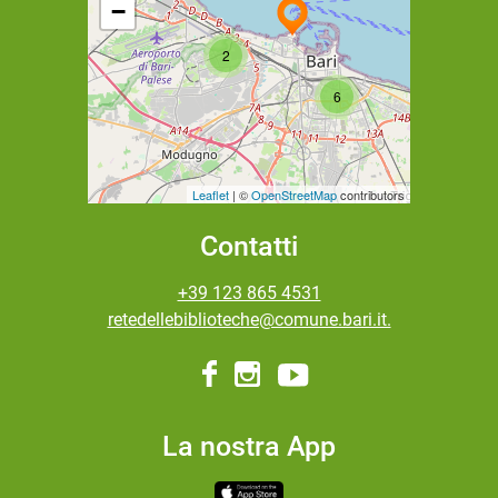
−
2
6
Leaflet
| ©
OpenStreetMap
contributors
Contatti
+39 123 865 4531
retedellebiblioteche@comune.bari.it.
La nostra App