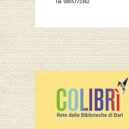
Tel.
0805772362