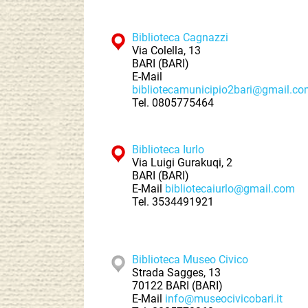
Biblioteca Cagnazzi
Via Colella, 13
BARI (BARI)
E-Mail
bibliotecamunicipio2bari@gmail.c
Tel.
0805775464
Biblioteca Iurlo
Via Luigi Gurakuqi, 2
BARI (BARI)
E-Mail
bibliotecaiurlo@gmail.com
Tel.
3534491921
Biblioteca Museo Civico
Strada Sagges, 13
70122 BARI (BARI)
E-Mail
info@museocivicobari.it