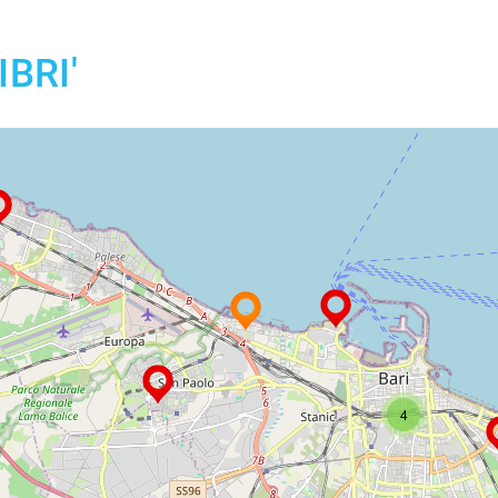
IBRI'
4